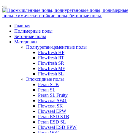
Главная
Полимерные полы
Бетонные полы
Материалы
Полиуретан-цементные полы
Flowfresh HF
Flowfresh RT
Flowfresh SR
Flowfresh MF
Flowfresh SL
Эпоксидные полы
Peran STB
Peran SL
Peran SL Fruity
Flowcoat SF41
Flowcoat SK
Flowseal EPW
Peran ESD STB
Peran ESD SL
Flowseal ESD EPW
Peran WW