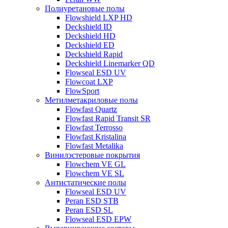
Полиуретановые полы
Flowshield LXP HD
Deckshield ID
Deckshield HD
Deckshield ED
Deckshield Rapid
Deckshield Linemarker QD
Flowseal ESD UV
Flowcoat LXP
FlowSport
Метилметакриловые полы
Flowfast Quartz
Flowfast Rapid Transit SR
Flowfast Terrosso
Flowfast Kristalina
Flowfast Metalika
Винилэстеровые покрытия
Flowchem VE GL
Flowchem VE SL
Антистатические полы
Flowseal ESD UV
Peran ESD STB
Peran ESD SL
Flowseal ESD EPW