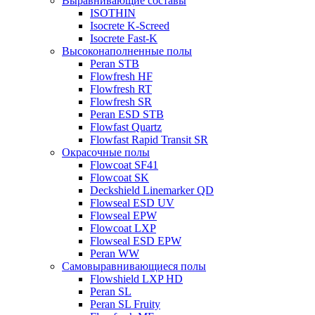
Выравнивающие составы
ISOTHIN
Isocrete K-Screed
Isocrete Fast-K
Высоконаполненные полы
Peran STB
Flowfresh HF
Flowfresh RT
Flowfresh SR
Peran ESD STB
Flowfast Quartz
Flowfast Rapid Transit SR
Окрасочные полы
Flowcoat SF41
Flowcoat SK
Deckshield Linemarker QD
Flowseal ESD UV
Flowseal EPW
Flowcoat LXP
Flowseal ESD EPW
Peran WW
Самовыравнивающиеся полы
Flowshield LXP HD
Peran SL
Peran SL Fruity