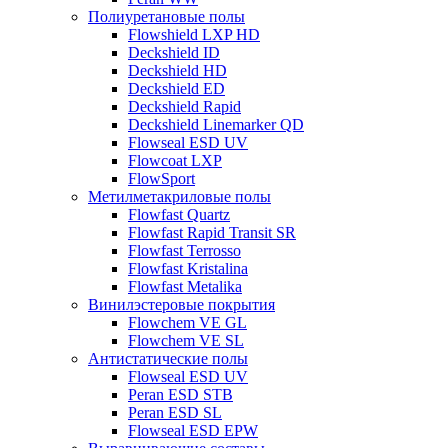
Полиуретановые полы
Flowshield LXP HD
Deckshield ID
Deckshield HD
Deckshield ED
Deckshield Rapid
Deckshield Linemarker QD
Flowseal ESD UV
Flowcoat LXP
FlowSport
Метилметакриловые полы
Flowfast Quartz
Flowfast Rapid Transit SR
Flowfast Terrosso
Flowfast Kristalina
Flowfast Metalika
Винилэстеровые покрытия
Flowchem VE GL
Flowchem VE SL
Антистатические полы
Flowseal ESD UV
Peran ESD STB
Peran ESD SL
Flowseal ESD EPW