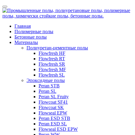
Главная
Полимерные полы
Бетонные полы
Материалы
Полиуретан-цементные полы
Flowfresh HF
Flowfresh RT
Flowfresh SR
Flowfresh MF
Flowfresh SL
Эпоксидные полы
Peran STB
Peran SL
Peran SL Fruity
Flowcoat SF41
Flowcoat SK
Flowseal EPW
Peran ESD STB
Peran ESD SL
Flowseal ESD EPW
Peran WW