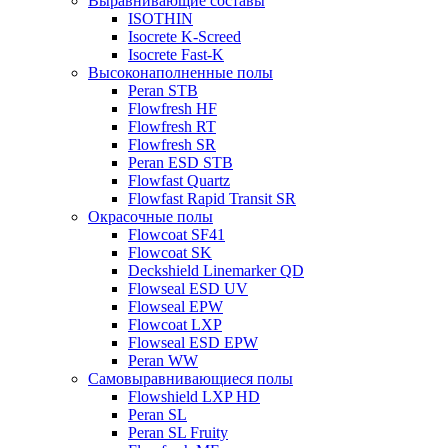
Выравнивающие составы
ISOTHIN
Isocrete K-Screed
Isocrete Fast-K
Высоконаполненные полы
Peran STB
Flowfresh HF
Flowfresh RT
Flowfresh SR
Peran ESD STB
Flowfast Quartz
Flowfast Rapid Transit SR
Окрасочные полы
Flowcoat SF41
Flowcoat SK
Deckshield Linemarker QD
Flowseal ESD UV
Flowseal EPW
Flowcoat LXP
Flowseal ESD EPW
Peran WW
Самовыравнивающиеся полы
Flowshield LXP HD
Peran SL
Peran SL Fruity