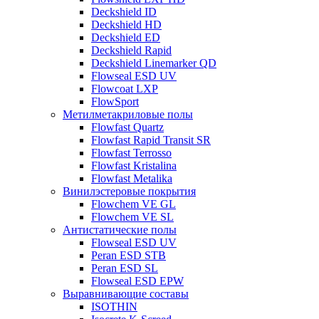
Deckshield ID
Deckshield HD
Deckshield ED
Deckshield Rapid
Deckshield Linemarker QD
Flowseal ESD UV
Flowcoat LXP
FlowSport
Метилметакриловые полы
Flowfast Quartz
Flowfast Rapid Transit SR
Flowfast Terrosso
Flowfast Kristalina
Flowfast Metalika
Винилэстеровые покрытия
Flowchem VE GL
Flowchem VE SL
Антистатические полы
Flowseal ESD UV
Peran ESD STB
Peran ESD SL
Flowseal ESD EPW
Выравнивающие составы
ISOTHIN