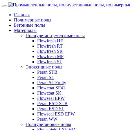
Главная
Полимерные полы
Бетонные полы
Материалы
Полиуретан-цементные полы
Flowfresh HF
Flowfresh RT
Flowfresh SR
Flowfresh MF
Flowfresh SL
Эпоксидные полы
Peran STB
Peran SL
Peran SL Fruity
Flowcoat SF41
Flowcoat SK
Flowseal EPW
Peran ESD STB
Peran ESD SL
Flowseal ESD EPW
Peran WW
Полиуретановые полы
Flowshield LXP HD