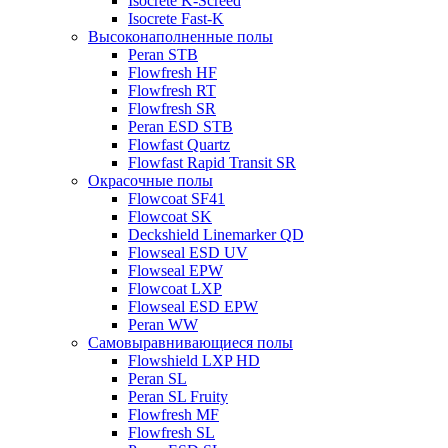
Isocrete K-Screed
Isocrete Fast-K
Высоконаполненные полы
Peran STB
Flowfresh HF
Flowfresh RT
Flowfresh SR
Peran ESD STB
Flowfast Quartz
Flowfast Rapid Transit SR
Окрасочные полы
Flowcoat SF41
Flowcoat SK
Deckshield Linemarker QD
Flowseal ESD UV
Flowseal EPW
Flowcoat LXP
Flowseal ESD EPW
Peran WW
Самовыравнивающиеся полы
Flowshield LXP HD
Peran SL
Peran SL Fruity
Flowfresh MF
Flowfresh SL